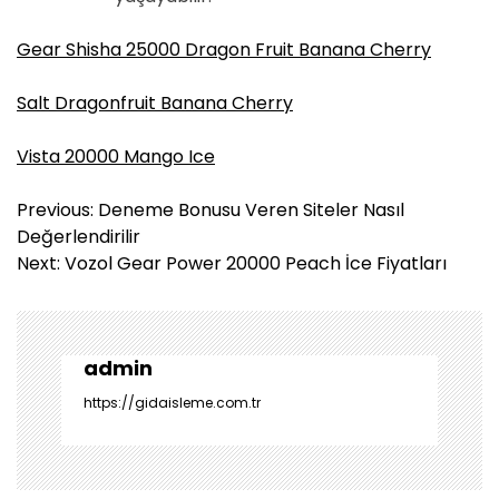
Gear Shisha 25000 Dragon Fruit Banana Cherry
Salt Dragonfruit Banana Cherry
Vista 20000 Mango Ice
Y
Previous:
Deneme Bonusu Veren Siteler Nasıl
a
Değerlendirilir
z
Next:
Vozol Gear Power 20000 Peach İce Fiyatları
ı
g
e
z
admin
i
https://gidaisleme.com.tr
n
m
e