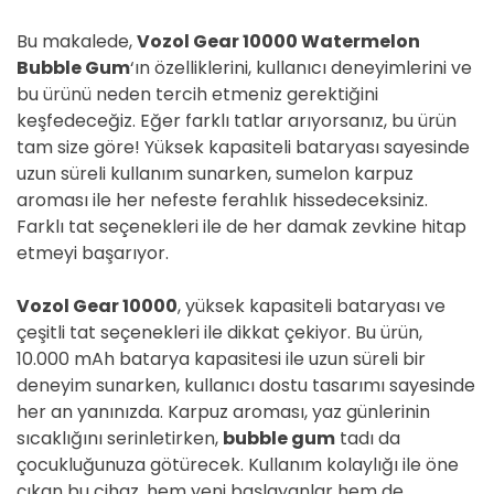
Bu makalede,
Vozol Gear 10000 Watermelon
Bubble Gum
‘ın özelliklerini, kullanıcı deneyimlerini ve
bu ürünü neden tercih etmeniz gerektiğini
keşfedeceğiz. Eğer farklı tatlar arıyorsanız, bu ürün
tam size göre! Yüksek kapasiteli bataryası sayesinde
uzun süreli kullanım sunarken, sumelon karpuz
aroması ile her nefeste ferahlık hissedeceksiniz.
Farklı tat seçenekleri ile de her damak zevkine hitap
etmeyi başarıyor.
Vozol Gear 10000
, yüksek kapasiteli bataryası ve
çeşitli tat seçenekleri ile dikkat çekiyor. Bu ürün,
10.000 mAh batarya kapasitesi ile uzun süreli bir
deneyim sunarken, kullanıcı dostu tasarımı sayesinde
her an yanınızda. Karpuz aroması, yaz günlerinin
sıcaklığını serinletirken,
bubble gum
tadı da
çocukluğunuza götürecek. Kullanım kolaylığı ile öne
çıkan bu cihaz, hem yeni başlayanlar hem de