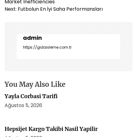
a
Market Inefficiencies
z
Next:
Futbolun En İyi Saha Performansları
ı
g
e
z
admin
i
https://gidaisleme.com.tr
n
m
e
s
i
You May Also Like
Yayla Corbasi Tarifi
Ağustos 5, 2026
Hepsijet Kargo Takibi Nasil Yapilir