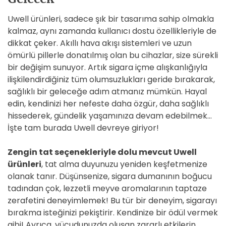
Uwell ürünleri, sadece şık bir tasarıma sahip olmakla
kalmaz, aynı zamanda kullanıcı dostu özellikleriyle de
dikkat çeker. Akıllı hava akışı sistemleri ve uzun
ömürlü pillerle donatılmış olan bu cihazlar, size sürekli
bir değişim sunuyor. Artık sigara içme alışkanlığıyla
ilişkilendirdiğiniz tüm olumsuzlukları geride bırakarak,
sağlıklı bir geleceğe adım atmanız mümkün. Hayal
edin, kendinizi her nefeste daha özgür, daha sağlıklı
hissederek, gündelik yaşamınıza devam edebilmek…
İşte tam burada Uwell devreye giriyor!
Zengin tat seçenekleriyle dolu mevcut Uwell
ürünleri
, tat alma duyunuzu yeniden keşfetmenize
olanak tanır. Düşünsenize, sigara dumanının boğucu
tadından çok, lezzetli meyve aromalarının taptaze
zerafetini deneyimlemek! Bu tür bir deneyim, sigarayı
bırakma isteğinizi pekiştirir. Kendinize bir ödül vermek
gibi! Ayrıca, vücudunuzda oluşan zararlı etkilerin