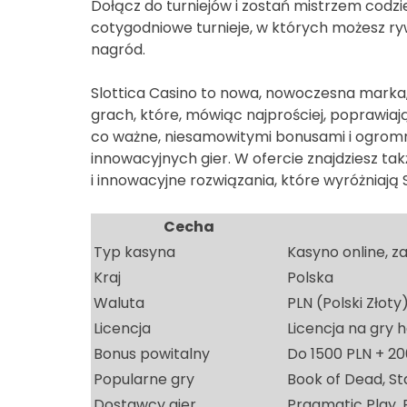
Dołącz do turniejów i zostań mistrzem codzie
cotygodniowe turnieje, w których możesz ry
nagród.
Slottica Casino to nowa, nowoczesna marka,
grach, które, mówiąc najprościej, poprawiają
co ważne, niesamowitymi bonusami i ogrom
innowacyjnych gier. W ofercie znajdziesz tak
i innowacyjne rozwiązania, które wyróżniają S
Cecha
Typ kasyna
Kasyno online, z
Kraj
Polska
Waluta
PLN (Polski Złoty
Licencja
Licencja na gry
Bonus powitalny
Do 1500 PLN + 2
Popularne gry
Book of Dead, S
Dostawcy gier
Pragmatic Play, 