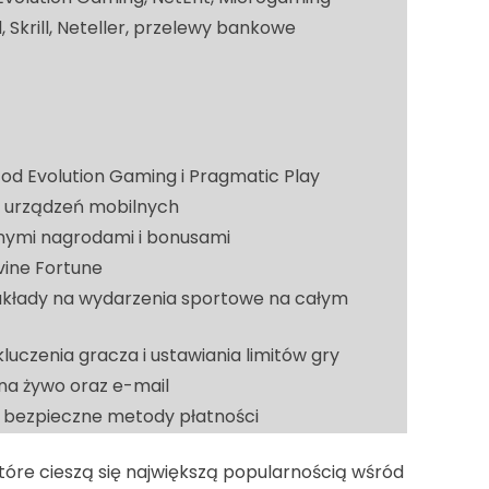
 Skrill, Neteller, przelewy bankowe
 od Evolution Gaming i Pragmatic Play
 urządzeń mobilnych
wnymi nagrodami i bonusami
vine Fortune
akłady na wydarzenia sportowe na całym
luczenia gracza i ustawiania limitów gry
na żywo oraz e-mail
i bezpieczne metody płatności
 które cieszą się największą popularnością wśród