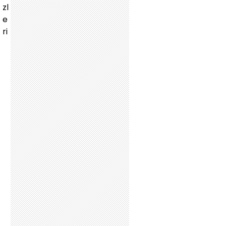
zl
e
ri