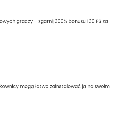
nowych graczy – zgarnij 300% bonusu i 30 FS za
użytkownicy mogą łatwo zainstalować ją na swoim