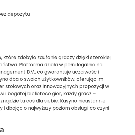
 bez depozytu
 które zdobyło zaufanie graczy dzięki szerokiej
ństwa. Platforma działa w pełni legalnie na
anagement B.V., co gwarantuje uczciwość i
yno dba o swoich użytkowników, oferując im
er stołowych oraz innowacyjnych propozycji w
wi i bogatej bibliotece gier, każdy gracz –
najdzie tu coś dla siebie. Kasyno nieustannie
 i dbając o najwyższy poziom obsługi, co czyni
ca