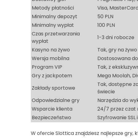
Metody płatności
Visa, MasterCard,
Minimalny depozyt
50 PLN
Minimalny wypłat
100 PLN
Czas przetwarzania
1-3 dni robocze
wypłat
Kasyno na żywo
Tak, gry na żywo
Wersja mobilna
Dostosowana do
Program VIP
Tak, z ekskluzy
Gry z jackpotem
Mega Moolah, Di
Tak, dostępne z
Zakłady sportowe
świecie
Odpowiedzialne gry
Narzędzia do wyk
Wsparcie klienta
24/7 przez czat 
Bezpieczeństwo
Szyfrowanie SSL 
W ofercie Slottica znajdziesz najlepsze gry,