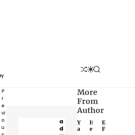
S
S
S
H
W
E
ay
U
I
A
F
T
R
Y
F
C
C
More
P
L
H
H
a
r
From
E
C
z
e
O
Author
ı
L
vi
O
g
o
a
Y
H
E
R
e
u
d
M
a
e
F
z
O
s: