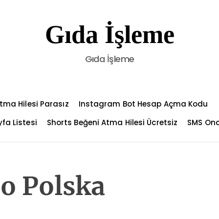
Gıda İşleme
Gıda İşleme
tma Hilesi Parasız
Instagram Bot Hesap Açma Kodu
fa Listesi
Shorts Beğeni Atma Hilesi Ücretsiz
SMS On
no Polska