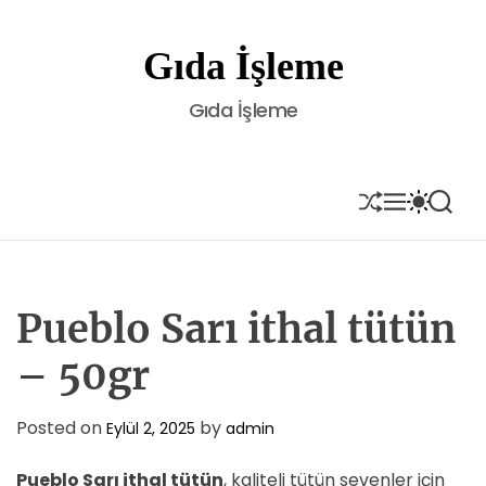
S
k
Gıda İşleme
i
p
Gıda İşleme
t
o
c
o
S
M
S
S
H
E
W
E
n
U
N
I
A
t
F
U
T
R
e
F
C
C
L
H
H
n
E
C
Pueblo Sarı ithal tütün
t
O
L
– 50gr
O
R
M
Posted on
by
Eylül 2, 2025
admin
O
D
E
Pueblo Sarı ithal tütün
, kaliteli tütün sevenler için