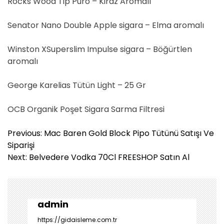
Rocks Wood Tip Puro – Kiraz Aromalı
Senator Nano Double Apple sigara – Elma aromalı
Winston XSuperslim Impulse sigara – Böğürtlen
aromalı
George Karelias Tütün Light – 25 Gr
OCB Organik Poşet Sigara Sarma Filtresi
Y
Previous:
Mac Baren Gold Block Pipo Tütünü Satışı Ve
a
Siparişi
z
Next:
Belvedere Vodka 70Cl FREESHOP Satın Al
ı
g
e
z
admin
i
https://gidaisleme.com.tr