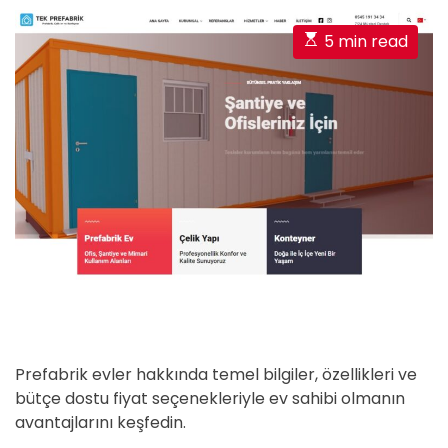
E
5 min read
s
t
i
m
a
t
e
d
r
e
a
d
t
Prefabrik evler hakkında temel bilgiler, özellikleri ve
i
bütçe dostu fiyat seçenekleriyle ev sahibi olmanın
m
avantajlarını keşfedin.
e