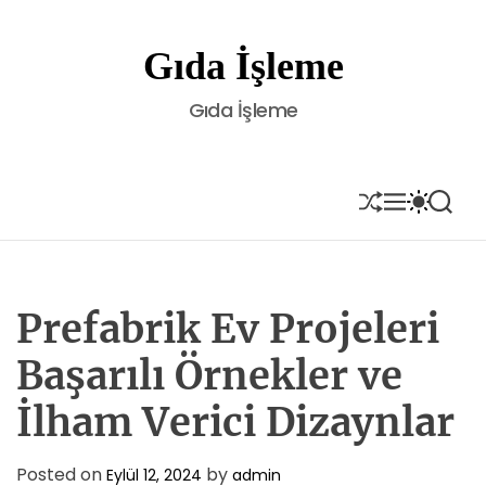
S
k
Gıda İşleme
i
p
Gıda İşleme
t
o
c
o
S
M
S
S
H
E
W
E
n
U
N
I
A
t
F
U
T
R
e
F
C
C
L
H
H
n
E
C
Prefabrik Ev Projeleri
t
O
L
Başarılı Örnekler ve
O
R
İlham Verici Dizaynlar
M
O
D
E
Posted on
by
Eylül 12, 2024
admin