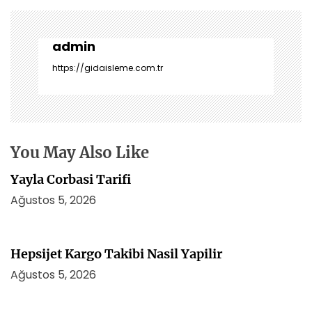
g
e
z
admin
i
https://gidaisleme.com.tr
n
m
e
s
i
You May Also Like
Yayla Corbasi Tarifi
Ağustos 5, 2026
Hepsijet Kargo Takibi Nasil Yapilir
Ağustos 5, 2026