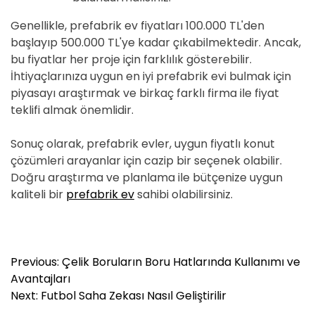
Genellikle, prefabrik ev fiyatları 100.000 TL'den
başlayıp 500.000 TL'ye kadar çıkabilmektedir. Ancak,
bu fiyatlar her proje için farklılık gösterebilir.
İhtiyaçlarınıza uygun en iyi prefabrik evi bulmak için
piyasayı araştırmak ve birkaç farklı firma ile fiyat
teklifi almak önemlidir.
Sonuç olarak, prefabrik evler, uygun fiyatlı konut
çözümleri arayanlar için cazip bir seçenek olabilir.
Doğru araştırma ve planlama ile bütçenize uygun
kaliteli bir
prefabrik ev
sahibi olabilirsiniz.
Y
Previous:
Çelik Boruların Boru Hatlarında Kullanımı ve
a
Avantajları
z
Next:
Futbol Saha Zekası Nasıl Geliştirilir
ı