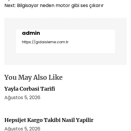
z
Next:
Bilgisayar neden motor gibi ses çıkarır
ı
g
e
z
admin
i
https://gidaisleme.com.tr
n
m
e
s
i
You May Also Like
Yayla Corbasi Tarifi
Ağustos 5, 2026
Hepsijet Kargo Takibi Nasil Yapilir
Ağustos 5, 2026