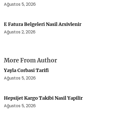
Ağustos 5, 2026
E Fatura Belgeleri Nasil Arsivlenir
Ağustos 2, 2026
More From Author
Yayla Corbasi Tarifi
Ağustos 5, 2026
Hepsijet Kargo Takibi Nasil Yapilir
Ağustos 5, 2026