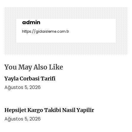
z
ı
g
e
admin
z
https://gidaisleme.com.tr
i
n
m
e
s
You May Also Like
i
Yayla Corbasi Tarifi
Ağustos 5, 2026
Hepsijet Kargo Takibi Nasil Yapilir
Ağustos 5, 2026