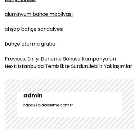
alüminyum bahçe mobilyası
ahşap bahçe sandalyesi
bahçe oturma grubu
Y
Previous:
En İyi Deneme Bonusu Kampanyaları
a
Next:
İstanbulda Temizlikte Sürdürülebilir Yaklaşımlar
z
ı
g
e
admin
z
https://gidaisleme.com.tr
i
n
m
e