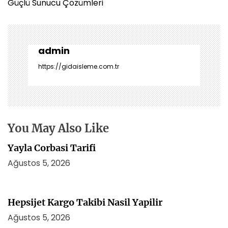
ı
Güçlü Sunucu Çözümleri
g
e
z
i
admin
n
https://gidaisleme.com.tr
m
e
s
i
You May Also Like
Yayla Corbasi Tarifi
Ağustos 5, 2026
Hepsijet Kargo Takibi Nasil Yapilir
Ağustos 5, 2026