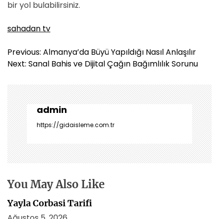
bir yol bulabilirsiniz.
sahadan tv
Y
Previous:
Almanya’da Büyü Yapıldığı Nasıl Anlaşılır
a
Next:
Sanal Bahis ve Dijital Çağın Bağımlılık Sorunu
z
ı
g
e
admin
z
https://gidaisleme.com.tr
i
n
m
e
s
You May Also Like
i
Yayla Corbasi Tarifi
Ağustos 5, 2026