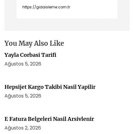
z
https://gidaisleme.com.tr
i
n
m
e
s
You May Also Like
i
Yayla Corbasi Tarifi
Ağustos 5, 2026
Hepsijet Kargo Takibi Nasil Yapilir
Ağustos 5, 2026
E Fatura Belgeleri Nasil Arsivlenir
Ağustos 2, 2026