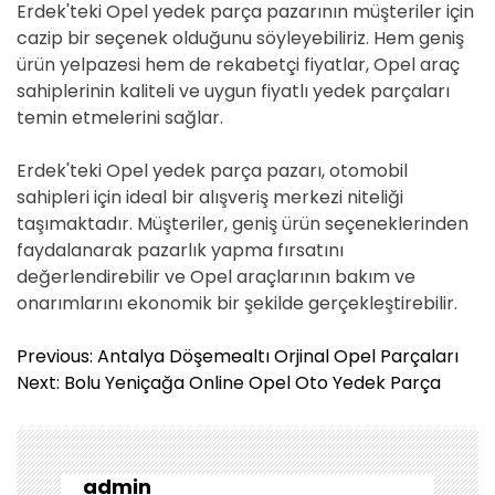
Erdek'teki Opel yedek parça pazarının müşteriler için
cazip bir seçenek olduğunu söyleyebiliriz. Hem geniş
ürün yelpazesi hem de rekabetçi fiyatlar, Opel araç
sahiplerinin kaliteli ve uygun fiyatlı yedek parçaları
temin etmelerini sağlar.
Erdek'teki Opel yedek parça pazarı, otomobil
sahipleri için ideal bir alışveriş merkezi niteliği
taşımaktadır. Müşteriler, geniş ürün seçeneklerinden
faydalanarak pazarlık yapma fırsatını
değerlendirebilir ve Opel araçlarının bakım ve
onarımlarını ekonomik bir şekilde gerçekleştirebilir.
Y
Previous:
Antalya Döşemealtı Orjinal Opel Parçaları
a
Next:
Bolu Yeniçağa Online Opel Oto Yedek Parça
z
ı
g
e
admin