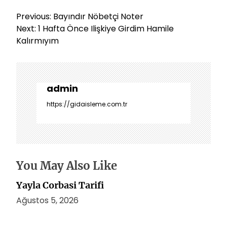
Y
Previous:
Bayındır Nöbetçi Noter
a
Next:
1 Hafta Önce Ilişkiye Girdim Hamile
z
Kalırmıyım
ı
g
e
z
admin
i
https://gidaisleme.com.tr
n
m
e
s
i
You May Also Like
Yayla Corbasi Tarifi
Ağustos 5, 2026