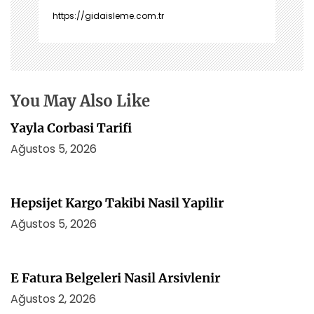
i
https://gidaisleme.com.tr
n
m
e
s
i
You May Also Like
Yayla Corbasi Tarifi
Ağustos 5, 2026
Hepsijet Kargo Takibi Nasil Yapilir
Ağustos 5, 2026
E Fatura Belgeleri Nasil Arsivlenir
Ağustos 2, 2026