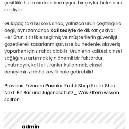
çeşitlilik, herkesin kendine uygun bir şeyler bulmasını
sağlıyor.
Gülağaç’taki bu seks shop, yalnızca ürün çeşitliliği ile
değil, aynı zamanda
kalitesiyle
de dikkat çekiyor.
Her ürün, titizlikle seçilmiş ve müşterilerin güvenliği
gözetilerek tasarlanmıştır. İşte bu nedenle, alışveriş
yaparken içiniz rahat olabilir. Ürünlerin kalitesi, cinsel
sağlığınızı artırmak için önemli bir faktördür.
Unutmayın, kaliteli ürünler kullanmak, cinsel
deneyiminizi daha keyifli hale getirebilir!
Y
Previous:
Erzurum Pasinler Erotik Shop Erotik Shop
a
Next:
Elf Bar und Jugendschutz_ Was Eltern wissen
z
sollten
ı
g
e
z
admin