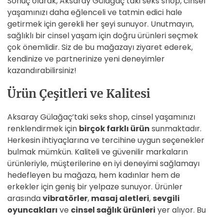
Sonuç olarak, Aksaray Gülağaç’taki seks shop, cinsel
yaşamınızı daha eğlenceli ve tatmin edici hale
getirmek için gerekli her şeyi sunuyor. Unutmayın,
sağlıklı bir cinsel yaşam için doğru ürünleri seçmek
çok önemlidir. Siz de bu mağazayı ziyaret ederek,
kendinize ve partnerinize yeni deneyimler
kazandırabilirsiniz!
Ürün Çeşitleri ve Kalitesi
Aksaray Gülağaç’taki seks shop, cinsel yaşamınızı
renklendirmek için
birçok farklı ürün
sunmaktadır.
Herkesin ihtiyaçlarına ve tercihine uygun seçenekler
bulmak mümkün. Kaliteli ve güvenilir markaların
ürünleriyle, müşterilerine en iyi deneyimi sağlamayı
hedefleyen bu mağaza, hem kadınlar hem de
erkekler için geniş bir yelpaze sunuyor. Ürünler
arasında
vibratörler
,
masaj aletleri
,
sevgili
oyuncakları
ve
cinsel sağlık ürünleri
yer alıyor. Bu